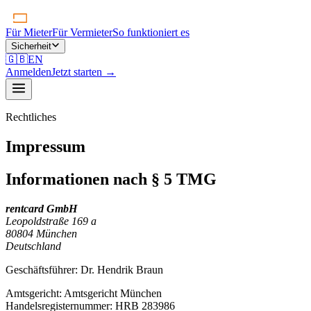
Für Mieter
Für Vermieter
So funktioniert es
Sicherheit
🇬🇧
EN
Anmelden
Jetzt starten
→
Rechtliches
Impressum
Informationen nach § 5 TMG
rentcard GmbH
Leopoldstraße 169 a
80804 München
Deutschland
Geschäftsführer:
Dr. Hendrik Braun
Amtsgericht:
Amtsgericht München
Handelsregisternummer:
HRB 283986