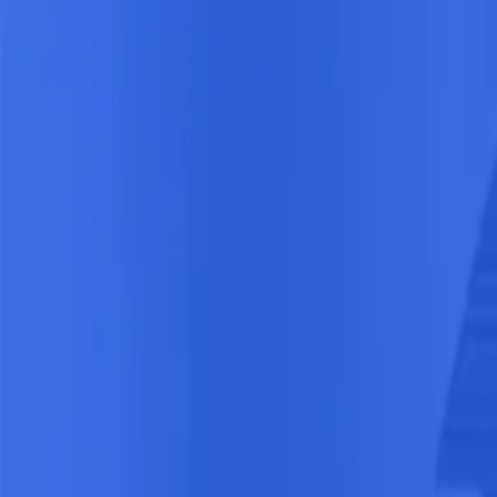
Für Mieter
Für Vermieter
So funktioniert es
Sicherheit
🇬🇧
EN
Anmelden
Jetzt starten
→
Welches Produkt passt zu dir?
Von kostenlos bis vollständig: Wähle das Richtige für deine Bewerbu
Bewerbermappe