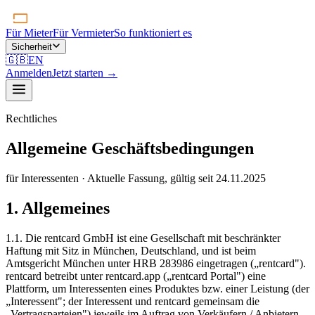
Für Mieter
Für Vermieter
So funktioniert es
Sicherheit
🇬🇧
EN
Anmelden
Jetzt starten
→
Rechtliches
Allgemeine Geschäftsbedingungen
für Interessenten · Aktuelle Fassung, gültig seit 24.11.2025
1. Allgemeines
1.1.
Die rentcard GmbH ist eine Gesellschaft mit beschränkter
Haftung mit Sitz in München, Deutschland, und ist beim
Amtsgericht München unter HRB 283986 eingetragen („rentcard").
rentcard betreibt unter rentcard.app („rentcard Portal") eine
Plattform, um Interessenten eines Produktes bzw. einer Leistung (der
„Interessent"; der Interessent und rentcard gemeinsam die
„Vertragsparteien") jeweils im Auftrag von Verkäufern / Anbietern