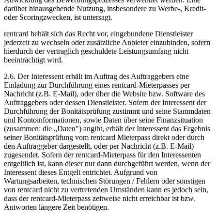
darüber hinausgehende Nutzung, insbesondere zu Werbe-, Kredit-
oder Scoringzwecken, ist untersagt.
rentcard behält sich das Recht vor, eingebundene Dienstleister
jederzeit zu wechseln oder zusätzliche Anbieter einzubinden, sofern
hierdurch der vertraglich geschuldete Leistungsumfang nicht
beeinträchtigt wird.
2.6.
Der Interessent erhält im Auftrag des Auftraggebers eine
Einladung zur Durchführung eines rentcard-Mieterpasses per
Nachricht (z.B. E-Mail), oder über die Website bzw. Software des
Auftraggebers oder dessen Dienstleister. Sofern der Interessent der
Durchführung der Bonitätsprüfung zustimmt und seine Stammdaten
und Kontoinformationen, sowie Daten über seine Finanzsituation
(zusammen: die „Daten") angibt, erhält der Interessent das Ergebnis
seiner Bonitätsprüfung vom rentcard Mieterpass direkt oder durch
den Auftraggeber dargestellt, oder per Nachricht (z.B. E-Mail)
zugesendet. Sofern der rentcard-Mieterpass für den Interessenten
entgeltlich ist, kann dieser nur dann durchgeführt werden, wenn der
Interessent dieses Entgelt entrichtet. Aufgrund von
Wartungsarbeiten, technischen Störungen / Fehlern oder sonstigen
von rentcard nicht zu vertretenden Umständen kann es jedoch sein,
dass der rentcard-Mieterpass zeitweise nicht erreichbar ist bzw.
Antworten längere Zeit benötigen.